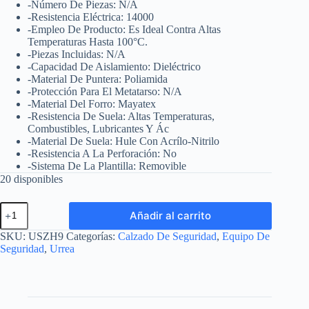
-Número De Piezas: N/A
-Resistencia Eléctrica: 14000
-Empleo De Producto: Es Ideal Contra Altas
Temperaturas Hasta 100°C.
-Piezas Incluidas: N/A
-Capacidad De Aislamiento: Dieléctrico
-Material De Puntera: Poliamida
-Protección Para El Metatarso: N/A
-Material Del Forro: Mayatex
-Resistencia De Suela: Altas Temperaturas,
Combustibles, Lubricantes Y Ác
-Material De Suela: Hule Con Acrílo-Nitrilo
-Resistencia A La Perforación: No
-Sistema De La Plantilla: Removible
20 disponibles
Botas
Añadir al carrito
de
seguridad
SKU:
USZH9
Categorías:
Calzado De Seguridad
,
Equipo De
para
Seguridad
,
Urrea
altas
temperaturas
con
casquillo
de