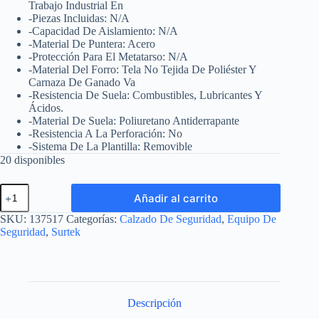
Trabajo Industrial En
-Piezas Incluidas: N/A
-Capacidad De Aislamiento: N/A
-Material De Puntera: Acero
-Protección Para El Metatarso: N/A
-Material Del Forro: Tela No Tejida De Poliéster Y
Carnaza De Ganado Va
-Resistencia De Suela: Combustibles, Lubricantes Y
Ácidos.
-Material De Suela: Poliuretano Antiderrapante
-Resistencia A La Perforación: No
-Sistema De La Plantilla: Removible
20 disponibles
Botas
Añadir al carrito
de
seguridad
SKU:
137517
Categorías:
Calzado De Seguridad
,
Equipo De
con
Seguridad
,
Surtek
casquillo
de
acero
#28.5
cm
Surtek
Descripción
cantidad