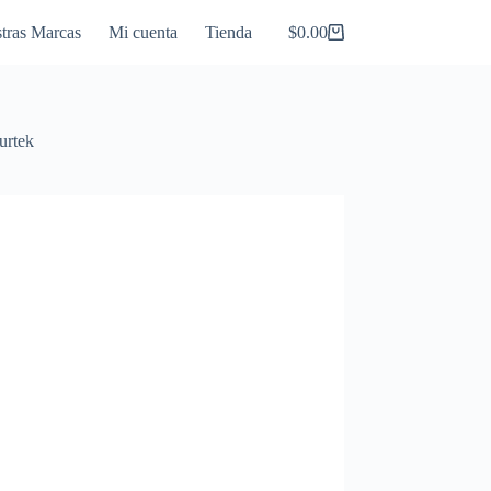
tras Marcas
Mi cuenta
Tienda
$
0.00
Carro
de
compra
urtek