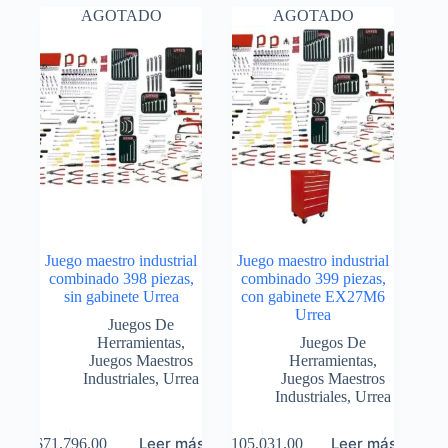
AGOTADO
AGOTADO
Juego maestro industrial
Juego maestro industrial
combinado 398 piezas,
combinado 399 piezas,
sin gabinete Urrea
con gabinete EX27M6
Urrea
Juegos De
Herramientas
,
Juegos De
Juegos Maestros
Herramientas
,
Industriales
,
Urrea
Juegos Maestros
Industriales
,
Urrea
Leer más
Leer más
$
71,796.00
$
105,031.00