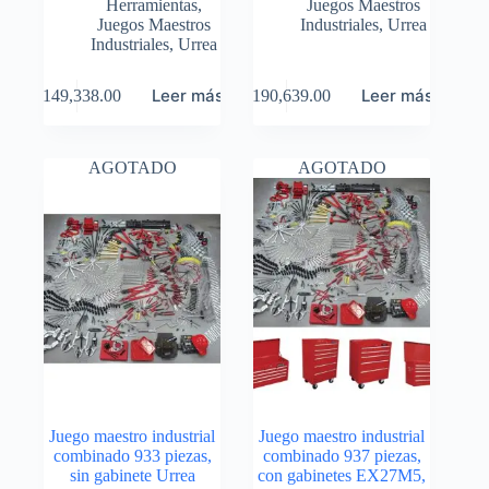
Herramientas
,
Juegos Maestros
Juegos Maestros
Industriales
,
Urrea
Industriales
,
Urrea
Leer más
Leer más
$
149,338.00
$
190,639.00
AGOTADO
AGOTADO
Juego maestro industrial
Juego maestro industrial
combinado 933 piezas,
combinado 937 piezas,
sin gabinete Urrea
con gabinetes EX27M5,