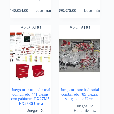
Leer más
Leer más
$
148,054.00
$
98,376.00
AGOTADO
AGOTADO
Juego maestro industrial
Juego maestro industrial
combinado 441 piezas,
combinado 785 piezas,
con gabinetes EX27M5,
sin gabinete Urrea
EX27S6 Urrea
Juegos De
Juegos De
Herramientas
,