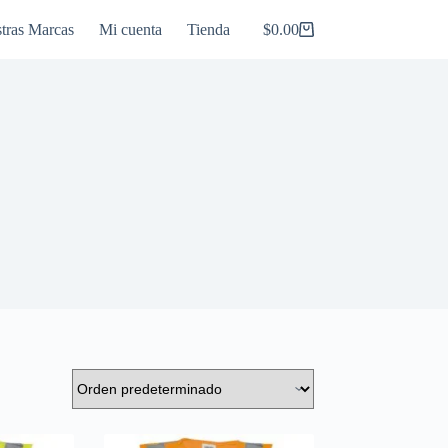
tras Marcas
Mi cuenta
Tienda
$
0.00
Carro
de
compra