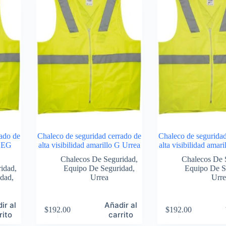
ado de
Chaleco de seguridad cerrado de
Chaleco de seguridad
o EG
alta visibilidad amarillo G Urrea
alta visibilidad amar
Chalecos De Seguridad
,
Chalecos De 
ridad
,
Equipo De Seguridad
,
Equipo De S
idad
,
Urrea
Urre
ir al
Añadir al
$
192.00
$
192.00
rito
carrito