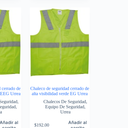
 cerrado de
Chaleco de seguridad cerrado de
de EEG Urrea
alta visibilidad verde EG Urrea
Seguridad
,
Chalecos De Seguridad
,
eguridad
,
Equipo De Seguridad
,
a
Urrea
Añadir al
Añadir al
$
192.00
carrito
carrito