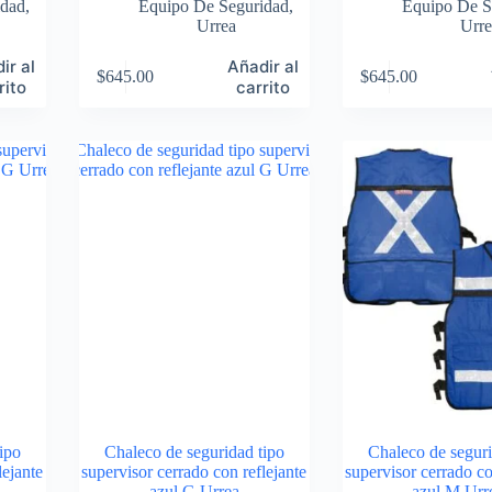
idad
,
Equipo De Seguridad
,
Equipo De S
Urrea
Urre
ir al
Añadir al
$
645.00
$
645.00
rito
carrito
ipo
Chaleco de seguridad tipo
Chaleco de seguri
lejante
supervisor cerrado con reflejante
supervisor cerrado co
azul G Urrea
azul M Urr