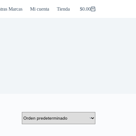
tras Marcas
Mi cuenta
Tienda
$
0.00
Carro
de
compra