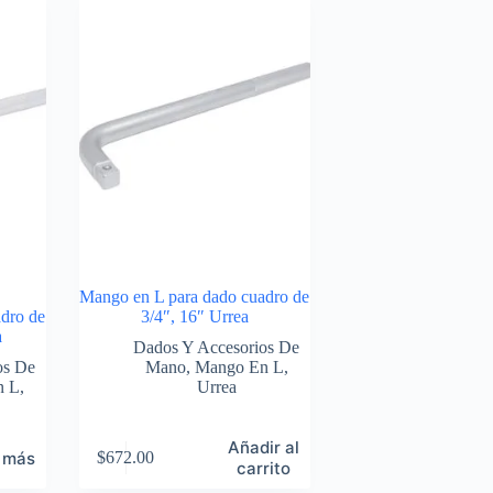
Mango en L para dado cuadro de
dro de
3/4″, 16″ Urrea
a
Dados Y Accesorios De
os De
Mano
,
Mango En L
,
n L
,
Urrea
Añadir al
 más
$
672.00
carrito