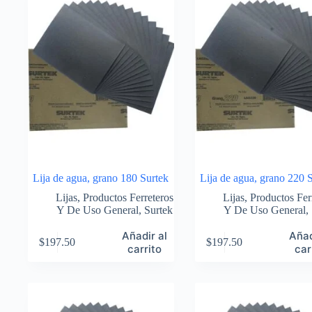
Lija de agua, grano 180 Surtek
Lija de agua, grano 220 
Lijas
,
Productos Ferreteros
Lijas
,
Productos Fer
Y De Uso General
,
Surtek
Y De Uso General
,
Añadir al
Añad
$
197.50
$
197.50
carrito
car