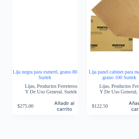
Lija negra para esmeril, grano 80
Lija panel cabinet para m
Surtek
grano 100 Surtek
Lijas
,
Productos Ferreteros
Lijas
,
Productos Fer
Y De Uso General
,
Surtek
Y De Uso General
,
Añadir al
Añad
$
275.00
$
122.50
carrito
car