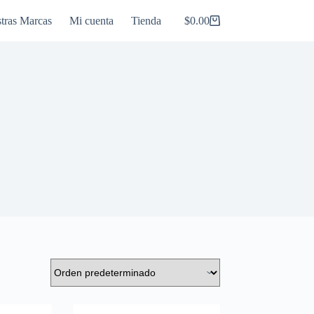
tras Marcas
Mi cuenta
Tienda
$
0.00
Carro
de
compra