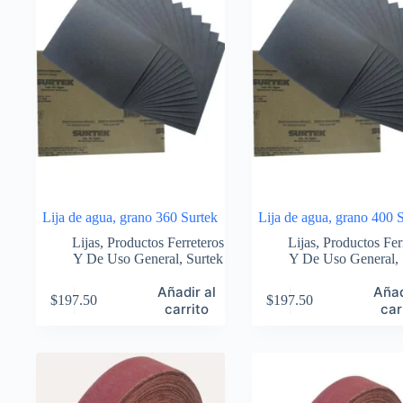
Lija de agua, grano 360 Surtek
Lija de agua, grano 400 
Lijas
,
Productos Ferreteros
Lijas
,
Productos Fer
Y De Uso General
,
Surtek
Y De Uso General
,
Añadir al
Añad
$
197.50
$
197.50
carrito
car