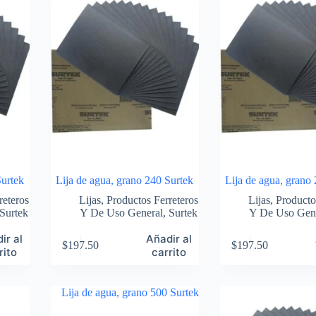
Surtek
Lija de agua, grano 240 Surtek
Lija de agua, grano
reteros
Lijas
,
Productos Ferreteros
Lijas
,
Producto
Surtek
Y De Uso General
,
Surtek
Y De Uso Gen
ir al
Añadir al
$
197.50
$
197.50
rito
carrito