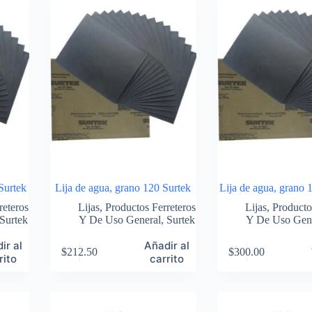
Surtek
Lija de agua, grano 120 Surtek
Lija de agua, grano 
reteros
Lijas
,
Productos Ferreteros
Lijas
,
Producto
Surtek
Y De Uso General
,
Surtek
Y De Uso Gen
ir al
Añadir al
$
212.50
$
300.00
rito
carrito