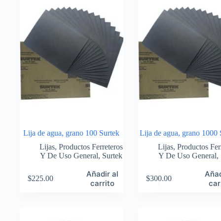
Lija de agua, grano 100 Surtek
Lija de agua, grano 1000 
Lijas
,
Productos Ferreteros
Lijas
,
Productos Fer
Y De Uso General
,
Surtek
Y De Uso General
,
Añadir al
Añad
$
225.00
$
300.00
carrito
car