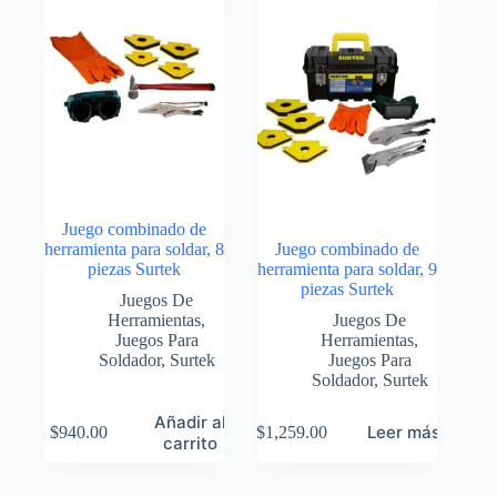
Juego combinado de
herramienta para soldar, 8
Juego combinado de
piezas Surtek
herramienta para soldar, 9
piezas Surtek
Juegos De
Herramientas
,
Juegos De
Juegos Para
Herramientas
,
Soldador
,
Surtek
Juegos Para
Soldador
,
Surtek
Añadir al
Leer más
$
940.00
$
1,259.00
carrito