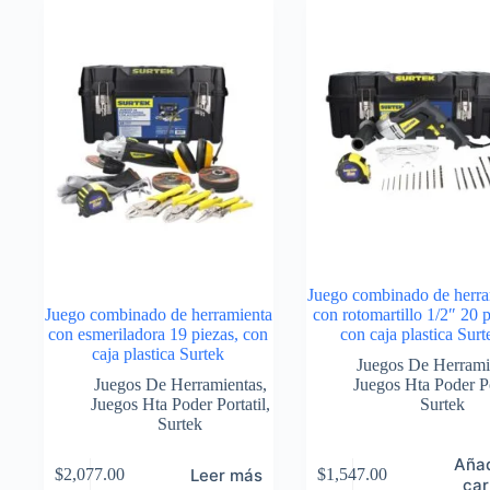
Juego combinado de herra
Juego combinado de herramienta
con rotomartillo 1/2″ 20 p
con esmeriladora 19 piezas, con
con caja plastica Surt
caja plastica Surtek
Juegos De Herrami
Juegos De Herramientas
,
Juegos Hta Poder Po
Juegos Hta Poder Portatil
,
Surtek
Surtek
Añad
Leer más
$
2,077.00
$
1,547.00
car