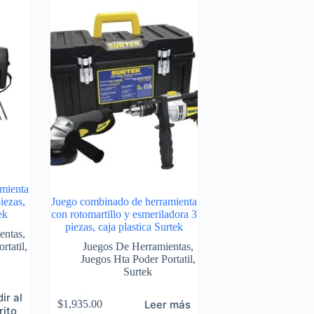
mienta
iezas,
Juego combinado de herramienta
ek
con rotomartillo y esmeriladora 3
piezas, caja plastica Surtek
entas
,
rtatil
,
Juegos De Herramientas
,
Juegos Hta Poder Portatil
,
Surtek
ir al
Leer más
$
1,935.00
rito