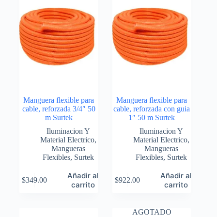
Manguera flexible para
Manguera flexible para
cable, reforzada 3/4″ 50
cable, reforzada con guia
m Surtek
1″ 50 m Surtek
Iluminacion Y
Iluminacion Y
Material Electrico
,
Material Electrico
,
Mangueras
Mangueras
Flexibles
,
Surtek
Flexibles
,
Surtek
Añadir al
Añadir al
$
349.00
$
922.00
carrito
carrito
AGOTADO