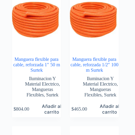
Manguera flexible para
Manguera flexible para
cable, reforzada 1″ 50 m
cable, reforzada 1/2″ 100
Surtek
m Surtek
Iluminacion Y
Iluminacion Y
Material Electrico
,
Material Electrico
,
Mangueras
Mangueras
Flexibles
,
Surtek
Flexibles
,
Surtek
Añadir al
Añadir al
$
804.00
$
465.00
carrito
carrito