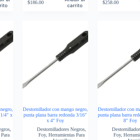
$
186.00
$
258.00
rito
carrito
 negro,
Destornillador con mango negro,
Destornillador con m
 1/4″ x
punta plana barra redonda 3/16″
punta plana barra re
x 4″ Foy
8″ Foy
egros
,
Destornilladores Negros
,
Destornillado
 Para
Foy
,
Herramientas Para
Foy
,
Herrami