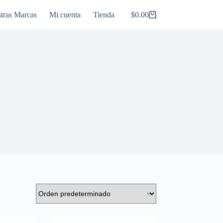
tras Marcas
Mi cuenta
Tienda
$
0.00
Carro
de
compra