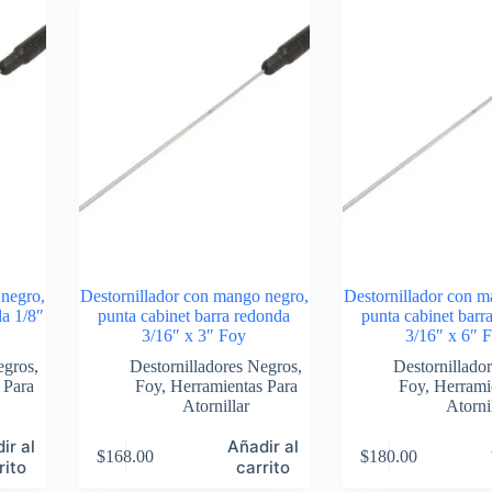
 negro,
Destornillador con mango negro,
Destornillador con m
da 1/8″
punta cabinet barra redonda
punta cabinet barr
3/16″ x 3″ Foy
3/16″ x 6″ 
egros
,
Destornilladores Negros
,
Destornillado
 Para
Foy
,
Herramientas Para
Foy
,
Herrami
Atornillar
Atorni
ir al
Añadir al
$
168.00
$
180.00
rito
carrito