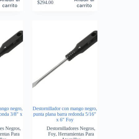
$
294.00
carrito
carrito
ango negro,
Destornillador con mango negro,
donda 3/8″ x
punta plana barra redonda 5/16″
x 6″ Foy
res Negros
,
Destornilladores Negros
,
entas Para
Foy
,
Herramientas Para