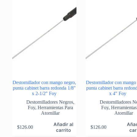
Destornillador con mango negro,
Destornillador con mango
punta cabinet barra redonda 1/8″
punta cabinet barra redon
x 2-1/2″ Foy
x 4″ Foy
Destornilladores Negros
,
Destornilladores N
Foy
,
Herramientas Para
Foy
,
Herramientas
Atornillar
Atornillar
Añadir al
Añad
$
126.00
$
126.00
carrito
car