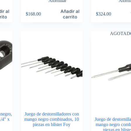
Atornillar
Atorni
ir al
Añadir al
$
168.00
$
324.00
rito
carrito
AGOTAD
 negro,
Juego de destornilladores con
1/4″ x
mango negro combinados, 10
Juego de destornill
piezas en blister Foy
mango negro comb
piezas en blist