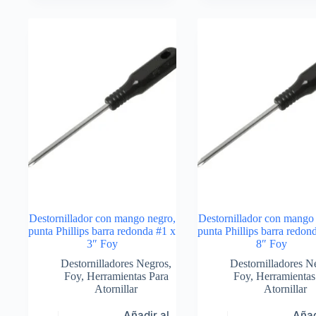
Destornillador con mango negro,
Destornillador con mango
punta Phillips barra redonda #1 x
punta Phillips barra redon
3″ Foy
8″ Foy
Destornilladores Negros
,
Destornilladores N
Foy
,
Herramientas Para
Foy
,
Herramientas
Atornillar
Atornillar
Añadir al
Añad