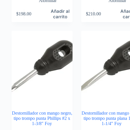
Atornillar
Atornillar
Añadir al
Añad
$
198.00
$
210.00
carrito
car
Destornillador con mango negro,
Destornillador con mango
tipo trompo punta Phillips #2 x
tipo trompo punta plana 
1-3/8″ Foy
1-1/4″ Foy