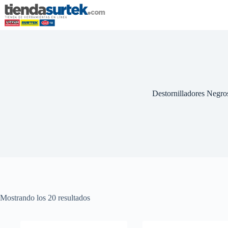
Saltar
al
contenido
Destornilladores Negro
Mostrando los 20 resultados