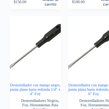
$
150.00
$
180.00
carrito
car
Destornillador con mango negro,
Destornillador con mango
punta plana barra redonda 1/4″ x
punta plana barra redonda
4″ Foy
6″ Foy
Destornilladores Negros
,
Destornilladores N
Foy
,
Herramientas Para
Foy
,
Herramientas