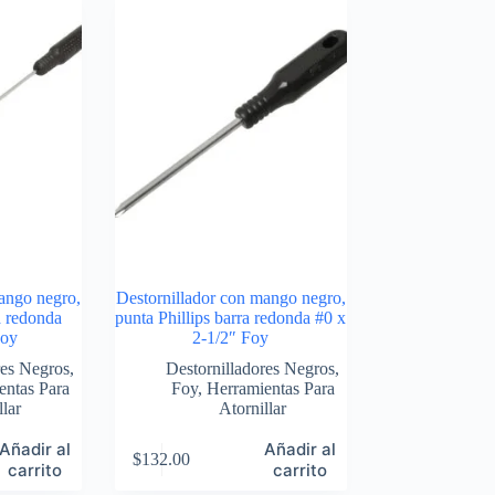
ango negro,
Destornillador con mango negro,
a redonda
punta Phillips barra redonda #0 x
Foy
2-1/2″ Foy
res Negros
,
Destornilladores Negros
,
entas Para
Foy
,
Herramientas Para
llar
Atornillar
Añadir al
Añadir al
$
132.00
carrito
carrito