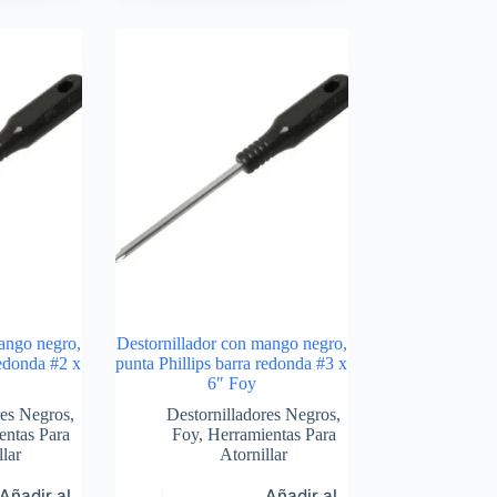
ango negro,
Destornillador con mango negro,
redonda #2 x
punta Phillips barra redonda #3 x
6″ Foy
res Negros
,
Destornilladores Negros
,
entas Para
Foy
,
Herramientas Para
llar
Atornillar
Añadir al
Añadir al