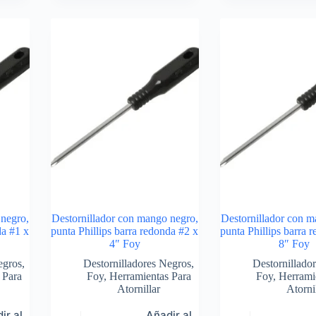
 negro,
Destornillador con mango negro,
Destornillador con m
da #1 x
punta Phillips barra redonda #2 x
punta Phillips barra 
4″ Foy
8″ Foy
egros
,
Destornilladores Negros
,
Destornillado
 Para
Foy
,
Herramientas Para
Foy
,
Herrami
Atornillar
Atorni
ir al
Añadir al