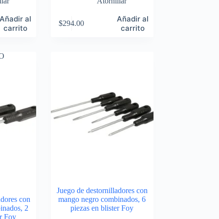
llar
Atornillar
Añadir al
Añadir al
$
294.00
carrito
carrito
O
Juego de destornilladores con
adores con
mango negro combinados, 6
inados, 2
piezas en blister Foy
er Foy