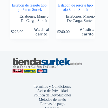
Eslabon de resorte tipo
Eslabon de resorte tipo
ojo 7 mm Surtek
ojo 8 mm Surtek
Eslabones
,
Manejo
Eslabones
,
Manejo
De Carga
,
Surtek
De Carga
,
Surtek
Añadir al
Añadir al
$
228.00
$
240.00
carrito
carrito
Terminos y Condiciones
Aviso de Privacidad
Politica de Devoluciones
Metodos de envio
Formas de pago