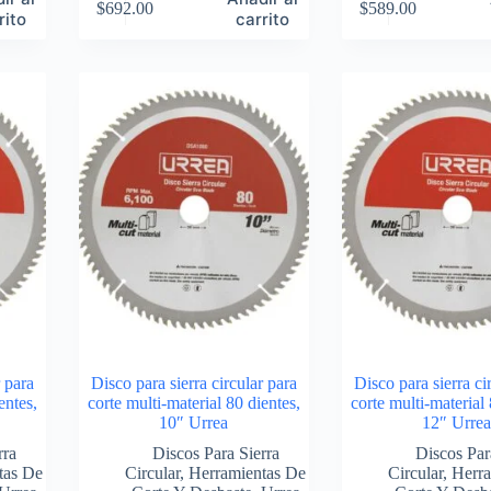
$
692.00
$
589.00
rito
carrito
r para
Disco para sierra circular para
Disco para sierra ci
entes,
corte multi-material 80 dientes,
corte multi-material 
10″ Urrea
12″ Urre
rra
Discos Para Sierra
Discos Par
tas De
Circular
,
Herramientas De
Circular
,
Herra