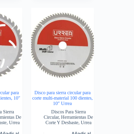
rcular para
Disco para sierra circular para
ientes, 10″
corte multi-material 100 dientes,
10″ Urrea
a Sierra
Discos Para Sierra
mientas De
Circular
,
Herramientas De
aste
,
Urrea
Corte Y Desbaste
,
Urrea
Añadir al
Añadir al