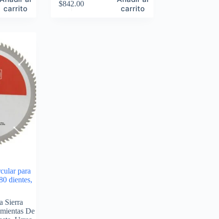
$
842.00
carrito
carrito
rcular para
80 dientes,
a
a Sierra
mientas De