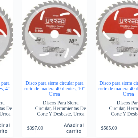
r para
Disco para sierra circular para
Disco para sierra ci
es, 4″
corte de madera 40 dientes, 10″
corte de madera 40 d
Urrea
Urrea
rra
Discos Para Sierra
Discos Par
tas De
Circular
,
Herramientas De
Circular
,
Herra
Urrea
Corte Y Desbaste
,
Urrea
Corte Y Desb
ir al
Añadir al
$
397.00
$
585.00
rito
carrito