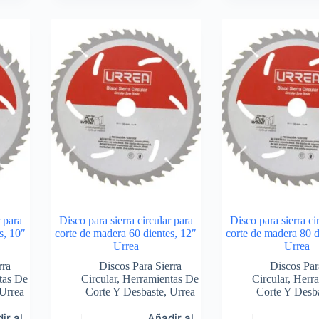
r para
Disco para sierra circular para
Disco para sierra ci
s, 10″
corte de madera 60 dientes, 12″
corte de madera 80 d
Urrea
Urrea
rra
Discos Para Sierra
Discos Par
tas De
Circular
,
Herramientas De
Circular
,
Herra
Urrea
Corte Y Desbaste
,
Urrea
Corte Y Desb
ir al
Añadir al