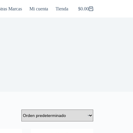
tras Marcas
Mi cuenta
Tienda
$
0.00
Carro
de
compra