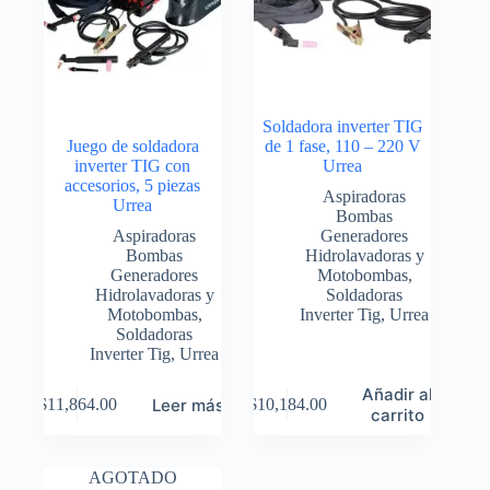
Soldadora inverter TIG
Juego de soldadora
de 1 fase, 110 – 220 V
inverter TIG con
Urrea
accesorios, 5 piezas
Aspiradoras
Urrea
Bombas
Aspiradoras
Generadores
Bombas
Hidrolavadoras y
Generadores
Motobombas
,
Hidrolavadoras y
Soldadoras
Motobombas
,
Inverter Tig
,
Urrea
Soldadoras
Inverter Tig
,
Urrea
Añadir al
Leer más
$
11,864.00
$
10,184.00
carrito
AGOTADO