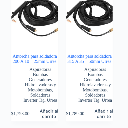
Antorcha para soldadora
Antorcha para soldadora
200 A 10 – 25mm Urrea
315 A 35 – 50mm Urrea
Aspiradoras
Aspiradoras
Bombas
Bombas
Generadores
Generadores
Hidrolavadoras y
Hidrolavadoras y
Motobombas
,
Motobombas
,
Soldadoras
Soldadoras
Inverter Tig
,
Urrea
Inverter Tig
,
Urrea
Añadir al
Añadir al
$
1,753.00
$
1,789.00
carrito
carrito