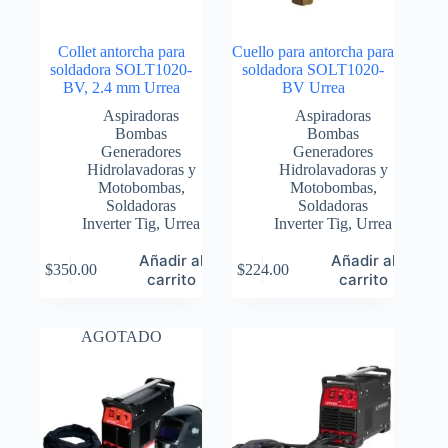
Collet antorcha para
Cuello para antorcha para
soldadora SOLT1020-
soldadora SOLT1020-
BV, 2.4 mm Urrea
BV Urrea
Aspiradoras
Aspiradoras
Bombas
Bombas
Generadores
Generadores
Hidrolavadoras y
Hidrolavadoras y
Motobombas
,
Motobombas
,
Soldadoras
Soldadoras
Inverter Tig
,
Urrea
Inverter Tig
,
Urrea
Añadir al
Añadir al
$
350.00
$
224.00
carrito
carrito
AGOTADO